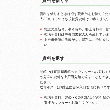
資料を借りる
資料を借りるときは必ず貸出券をお持ちくださ
人30点（このうち視聴覚資料は10点）まで、
雑誌の最新号、参考資料、郷土資料等一部
視聴覚資料は中央図書館のみ所蔵していま
上戸田分館に所蔵がない資料は、予約をし
い。
資料を返す
開館中は直接図書館のカウンターへお返しく
や分室の資料を上戸田分館で返すこともでき
ださい。
返却ポストは1階正面玄関入口右側にありま
視聴覚資料、DVD・CD‐ROMなどの付
直接カウンターへお返しください。