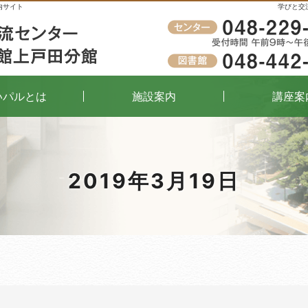
内サイト
学びと交
受付時間
午前9時～午後8時（窓口）
いパルとは
施設案内
講座案
2019年3月19日