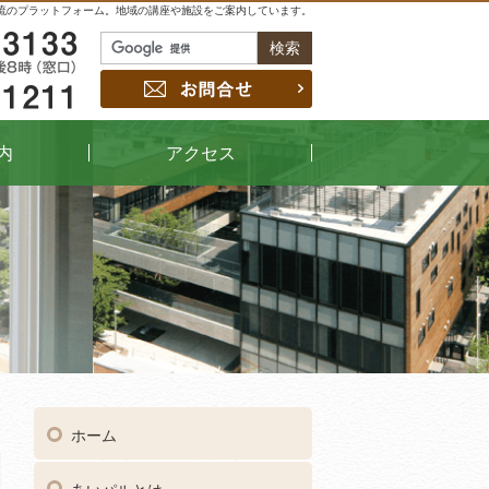
流のプラットフォーム。地域の講座や施設をご案内しています。
048-229-3133
お問合せ
048-442-1211
内
アクセス
04
受付時間
午前9時～午後8時（窓口）
ホーム
048