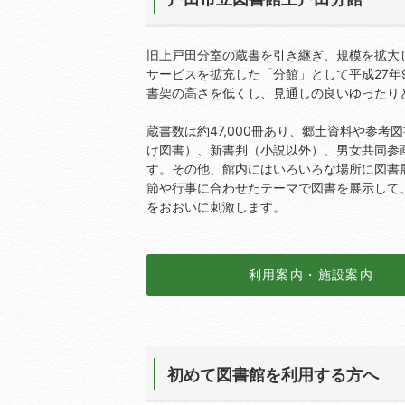
旧上戸田分室の蔵書を引き継ぎ、規模を拡大し（
サービスを拡充した「分館」として平成27年
書架の高さを低くし、見通しの良いゆったり
蔵書数は約47,000冊あり、郷土資料や参考
け図書）、新書判（小説以外）、男女共同参
す。その他、館内にはいろいろな場所に図書
節や行事に合わせたテーマで図書を展示して
をおおいに刺激します。
利用案内・施設案内
初めて図書館を利用する方へ