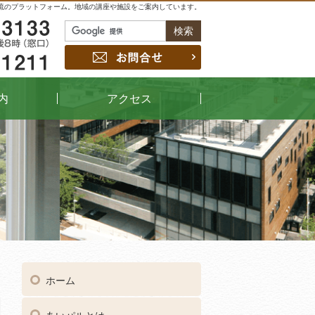
流のプラットフォーム。地域の講座や施設をご案内しています。
048-229-3133
お問合せ
048-442-1211
内
アクセス
04
受付時間
午前9時～午後8時（窓口）
ホーム
048