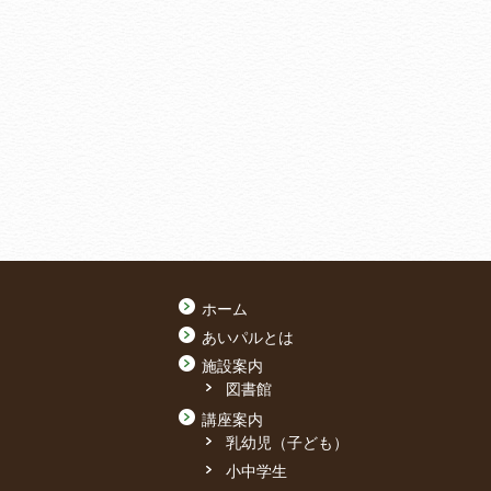
ホーム
あいパルとは
施設案内
図書館
講座案内
乳幼児（子ども）
小中学生