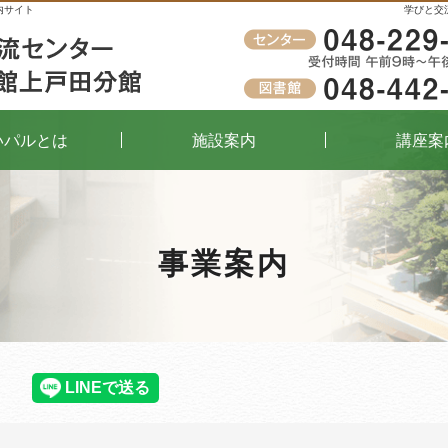
内サイト
学びと交
受付時間
午前9時～午後8時（窓口）
いパルとは
施設案内
講座案
事業案内