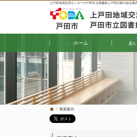
上戸田地域交流センターや戸田市立図書館上戸田分館の総合案
ホーム
あ
事業案内
事業案内
ホーム
ホーム