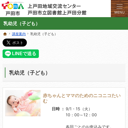
学びと交流のプラットフォーム。地域の講座や施設をご案内しています。
上戸田地域交流センターや戸田市立図書館上戸田分館の総合案内サイト
乳幼児（子ども）
講座案内
講座案内
乳幼児（子ども）
乳幼児（子ども）
ホーム
ホーム
乳幼児（子ども）
赤ちゃんとママのためのニコニコたい
む
日時
9/1・15（火）
10：00～12：00
各回ごとのお申込みです。