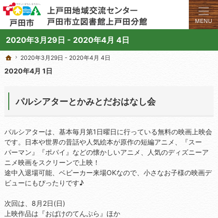
学びと交流のプラットフォーム。地域の講座や施設をご案内しています。
上戸田地域交流センターや戸田市立図書館上戸田分館の総合案内サイト
2020年3月29日 - 2020年4月 4日
2020年3月29日 - 2020年4月 4日
2020年3月29日 - 2020年4月 4日
ホーム
ホーム
2020年4月 1日
パルシアターとかみとだおはなし会
パルシアターは、基本毎月第1日曜日に行っている無料の映画上映会
です。日本や世界の昔話や人気絵本が原作の短編アニメ、『スー
パーマン』『ポパイ』などの懐かしいアニメ、人気のディズニーア
ニメ映画をスクリーンで上映！
途中入退場可能、ベビーカー来場OKなので、小さなお子様の映画デ
ビューにもぴったりです♪
次回は、8月2日(日)
上映作品は『おばけのてんぷら』ほか