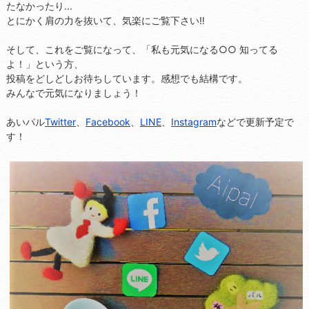
たなかったり...
とにかく肩の力を抜いて、気楽にご覧下さい‼
そして、これをご覧になって、「私も元気になる○○ 知ってる
よ！」という方、
投稿をどしどしお待ちしています。感想でも結構です。
みんなで元気になりましょう！
あいパル
Twitter
、
Facebook
、
LINE
、
Instagram
などで更新予定で
す！