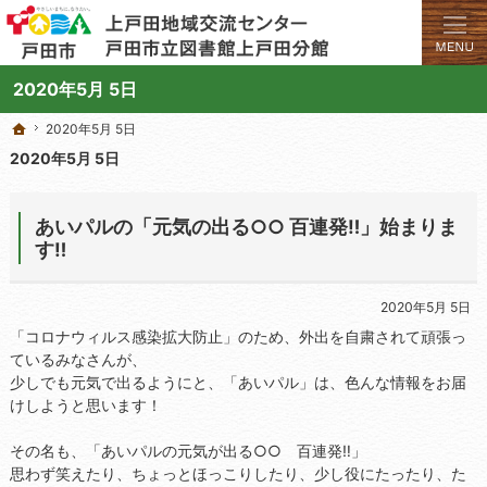
学びと交流のプラットフォーム。地域の講座や施設をご案内しています。
上戸田地域交流センターや戸田市立図書館上戸田分館の総合案内サイト
2020年5月 5日
2020年5月 5日
2020年5月 5日
ホーム
ホーム
2020年5月 5日
あいパルの「元気の出る○○ 百連発‼」始まりま
す‼
2020年5月 5日
「コロナウィルス感染拡大防止」のため、外出を自粛されて頑張っ
ているみなさんが、
少しでも元気で出るようにと、「あいパル」は、色んな情報をお届
けしようと思います！
その名も、「あいパルの元気が出る○○ 百連発‼」
思わず笑えたり、ちょっとほっこりしたり、少し役にたったり、た