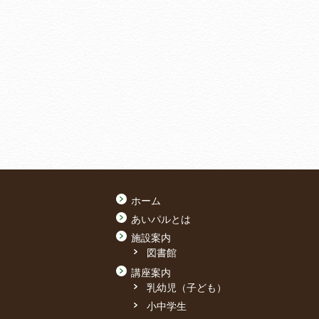
ホーム
あいパルとは
施設案内
図書館
講座案内
乳幼児（子ども）
小中学生