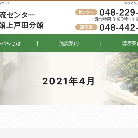
内サイト
学びと交
受付時間
午前9時～午後8時（窓口）
いパルとは
施設案内
講座案
2021年4月