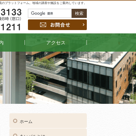
流のプラットフォーム。地域の講座や施設をご案内しています。
048-229-3133
お問合せ
048-442-1211
内
アクセス
04
受付時間
午前9時～午後8時（窓口）
ホーム
048