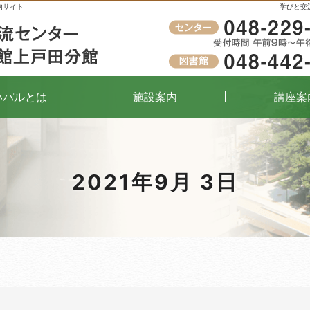
内サイト
学びと交
受付時間
午前9時～午後8時（窓口）
いパルとは
施設案内
講座案
2021年9月 3日