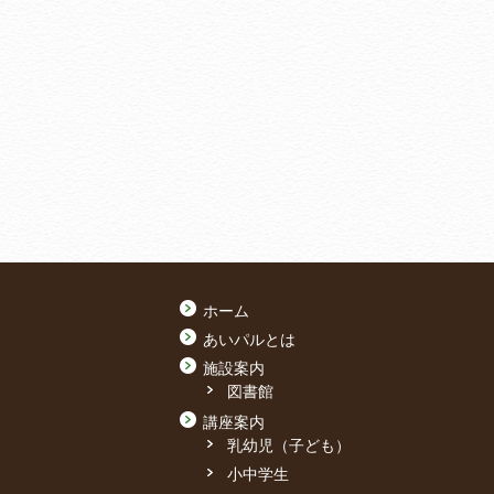
ホーム
あいパルとは
施設案内
図書館
講座案内
乳幼児（子ども）
小中学生