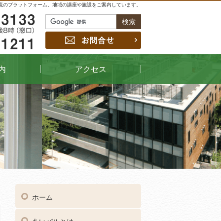
流のプラットフォーム。地域の講座や施設をご案内しています。
048-229-3133
お問合せ
048-442-1211
内
アクセス
04
受付時間
午前9時～午後8時（窓口）
ホーム
048