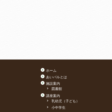
ホーム
あいパルとは
施設案内
図書館
講座案内
乳幼児（子ども）
小中学生