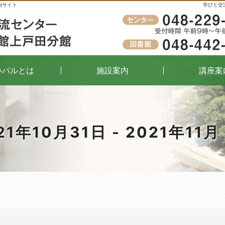
内サイト
学びと交
受付時間
午前9時～午後8時（窓口）
いパルとは
施設案内
講座案
21年10月31日 - 2021年11月