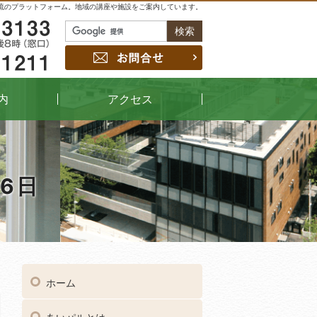
流のプラットフォーム。地域の講座や施設をご案内しています。
048-229-3133
お問合せ
048-442-1211
内
アクセス
 6日
04
受付時間
午前9時～午後8時（窓口）
ホーム
048