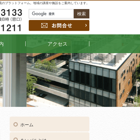
流のプラットフォーム。地域の講座や施設をご案内しています。
048-229-3133
お問合せ
048-442-1211
内
アクセス
04
受付時間
午前9時～午後8時（窓口）
ホーム
048