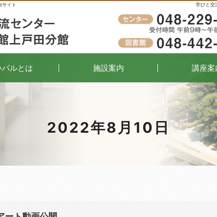
内サイト
学びと交
受付時間
午前9時～午後8時（窓口）
いパルとは
施設案内
講座案
2022年8月10日
風アート動画公開