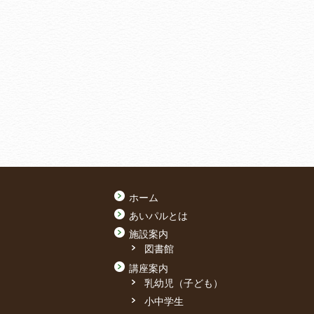
ホーム
あいパルとは
施設案内
図書館
講座案内
乳幼児（子ども）
小中学生