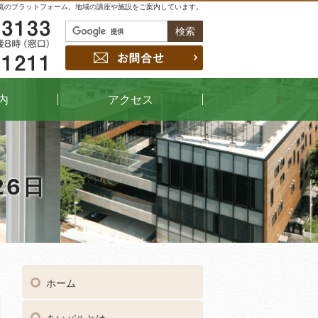
流のプラットフォーム。地域の講座や施設をご案内しています。
048-229-3133
お問合せ
048-442-1211
内
アクセス
26日
04
受付時間
午前9時～午後8時（窓口）
ホーム
048