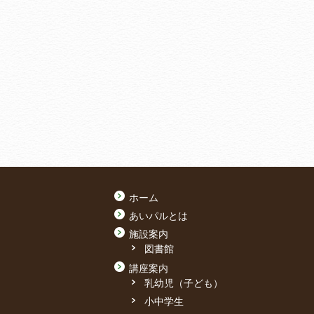
ホーム
あいパルとは
施設案内
図書館
講座案内
乳幼児（子ども）
小中学生