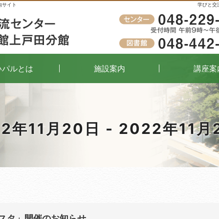
内サイト
学びと交
受付時間
午前9時～午後8時（窓口）
いパルとは
施設案内
講座案
22年11月20日 - 2022年11月
ェスタ」開催のお知らせ