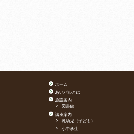
ホーム
あいパルとは
施設案内
図書館
講座案内
乳幼児（子ども）
小中学生