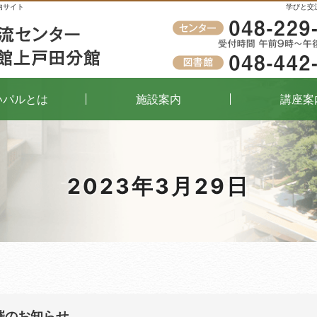
内サイト
学びと交
受付時間
午前9時～午後8時（窓口）
いパルとは
施設案内
講座案
2023年3月29日
催のお知らせ