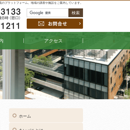
流のプラットフォーム。地域の講座や施設をご案内しています。
048-229-3133
お問合せ
048-442-1211
内
アクセス
04
受付時間
午前9時～午後8時（窓口）
ホーム
048