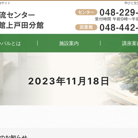
内サイト
学びと交
受付時間
午前9時～午後8時（窓口）
いパルとは
施設案内
講座案
2023年11月18日
催のお知らせ