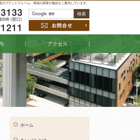
流のプラットフォーム。地域の講座や施設をご案内しています。
048-229-3133
お問合せ
048-442-1211
内
アクセス
04
受付時間
午前9時～午後8時（窓口）
ホーム
048