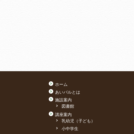
ホーム
あいパルとは
施設案内
図書館
講座案内
乳幼児（子ども）
小中学生