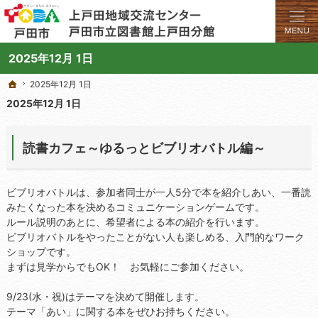
学びと交流のプラットフォーム。地域の講座や施設をご案内しています。
上戸田地域交流センターや戸田市立図書館上戸田分館の総合案内サイト
2025年12月 1日
2025年12月 1日
2025年12月 1日
ホーム
ホーム
2025年12月 1日
読書カフェ～ゆるっとビブリオバトル編～
ビブリオバトルは、参加者同士が一人5分で本を紹介しあい、一番読
みたくなった本を決めるコミュニケーションゲームです。
ルール説明のあとに、希望者による本の紹介を行います。
ビブリオバトルをやったことがない人も楽しめる、入門的なワーク
ショップです。
まずは見学からでもOK！ お気軽にご参加ください。
9/23(水・祝)はテーマを決めて開催します。
テーマ「あい」に関する本をぜひお持ちください。