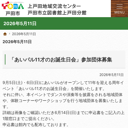
学びと交流のプラットフォーム。地域の講座や施設をご案内しています。
上戸田地域交流センターや戸田市立図書館上戸田分館の総合案内サイト
2026年5月11日
2026年5月11日
2026年5月11日
ホーム
ホーム
2026年5月11日
「あいパル11才のお誕生日会」参加団体募集
2026年5月11日
9月5日(土)・6日(日)にあいパルがオープンして11年を迎える周年イ
ベント「あいパル11才のお誕生日会」を開催いたします。
それに伴い、本イベントでダンスや演奏等を披露をされる地域団体
や、体験コーナーやワークショップを行う地域団体を募集いたしま
す。
詳細は画像をご確認いただき6月14日(日)までに申込書をご記入の上
1階窓口までご提出ください。
申込書は館内でも配布しております。