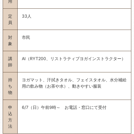
用
定
33人
員
対
市民
象
講
AI（RYT200、リストラティブヨガインストラクター）
師
持
ヨガマット、汗拭きタオル、フェイスタオル、水分補給
ち
用の飲み物（お茶や水）、動きやすい服装
物
申
6/7（日）午前9時～ お電話・窓口にて受付
込
方
法