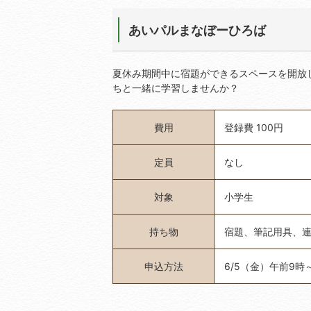
あいパルまなぼーひろば
夏休み期間中に宿題ができるスペースを開放
ちと一緒に学習しませんか？
費用
登録費 100円
定員
なし
対象
小学生
持ち物
宿題、筆記用具、
申込方法
6/5（金）午前9