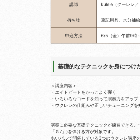
講師
kulele（クーレレ
持ち物
筆記用具、水分補
申込方法
6/5（金）午前9
基礎的なテクニックを身につけた
＜講座内容＞
・エイトビートをかっこよく弾く
・いろいろなコードを知って演奏力をアップ
・ウクレレの仕組みや正しいチューニングを
演奏に必要な基礎テクニックが練習できる、
「Ｇ7」)を弾ける方が対象です。
あいパルで開催している3つのウクレレ講座