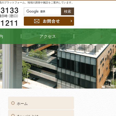
流のプラットフォーム。地域の講座や施設をご案内しています。
048-229-3133
お問合せ
048-442-1211
内
アクセス
04
受付時間
午前9時～午後8時（窓口）
ホーム
048