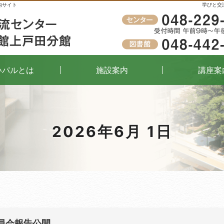
内サイト
学びと交
受付時間
午前9時～午後8時（窓口）
いパルとは
施設案内
講座案
2026年6月 1日
員会報告公開