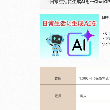
「日常生活に生成AIを〜Chat
日時
・Ch
・プ
など
費用
1,060円（保険料込
定員
10人