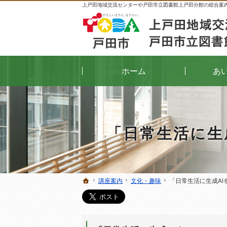
上戸田地域交流センターや戸田市立図書館上戸田分館の総合案
ホーム
あ
「日常生活に生
講座案内
講座案内
文化・趣味
文化・趣味
「日常生活に生成AI
「日常生活に生成AI
ホーム
ホーム