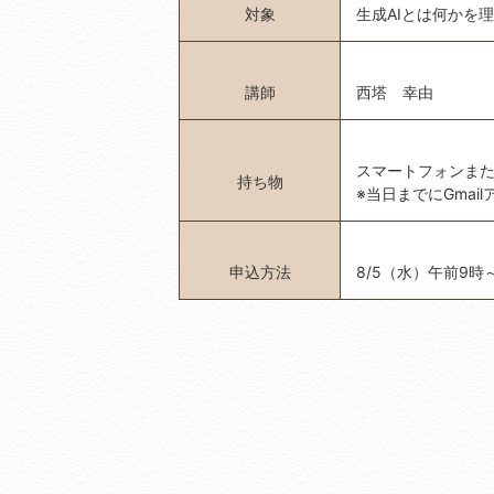
対象
生成AIとは何かを
講師
西塔 幸由
スマートフォンまた
持ち物
※当日までにGmai
申込方法
8/5（水）午前9