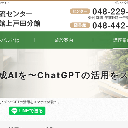
内サイト
学びと交
受付時間
午前9時～午後8時（窓口）
いパルとは
施設案内
講座案
成AIを〜ChatGPTの活用を
を〜ChatGPTの活用をスマホで体験〜」
を〜ChatGPTの活用をスマホで体験〜」