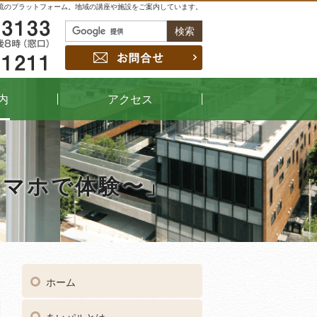
流のプラットフォーム。地域の講座や施設をご案内しています。
048-229-3133
お問合せ
048-442-1211
内
アクセス
スマホで体験〜」
04
受付時間
午前9時～午後8時（窓口）
ホーム
048