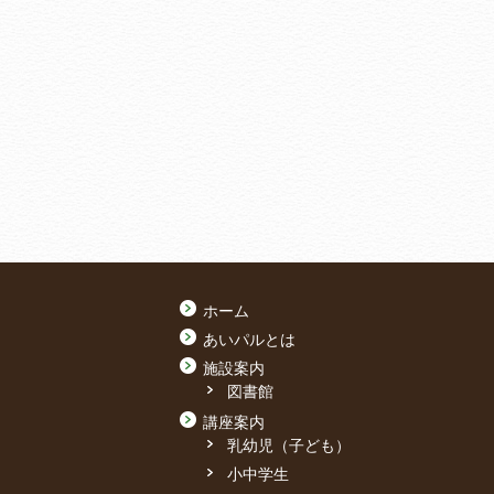
ホーム
あいパルとは
施設案内
図書館
講座案内
乳幼児（子ども）
小中学生