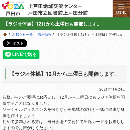
学びと交流のプラットフォーム。地域の講座や施設をご案内しています。
上戸田地域交流センターや戸田市立図書館上戸田分館の総合案内サイト
【ラジオ体操】12月から土曜日も開催します。
お知らせ一覧
お知らせ一覧
講座情報
講座情報
【ラジオ体操】12月から土曜日も開催します。
【ラジオ体操】12月から土曜日も開催します。
ホーム
ホーム
【ラジオ体操】12月から土曜日も開催します。
2021年11月24日
皆様からのご要望にお応えし、12月から土曜日にもラジオ体操を開
催することになりました。
ソーシャルディスタンスを保ちながら地域の皆様と一緒に健康な身
体を作りましょう。
初めて参加される方は、当日会場の受付にて出席カードをお渡しし
ますのでお声がけください。