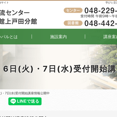
内サイト
学びと交
受付時間
午前9時～午後8時（窓口）
いパルとは
施設案内
講座案
)・6日(火)・7日(水)受付開始
(火)・7日(水)受付開始講座情報公開中
(火)・7日(水)受付開始講座情報公開中