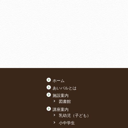
ホーム
あいパルとは
施設案内
図書館
講座案内
乳幼児（子ども）
小中学生