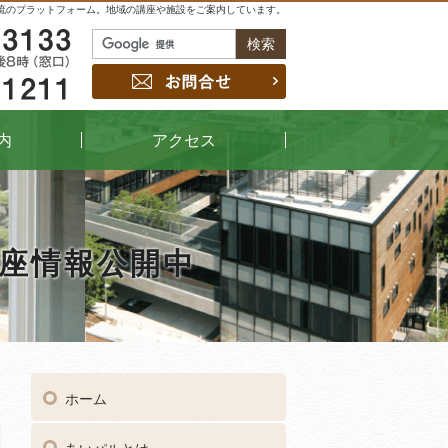
流のプラットフォーム。地域の講座や施設をご案内しています。
048-229-3133
お問合せ
048-442-1211
内
アクセス
講座情報公開中
04
受付時間
午前9時～午後8時（窓口）
ホーム
048