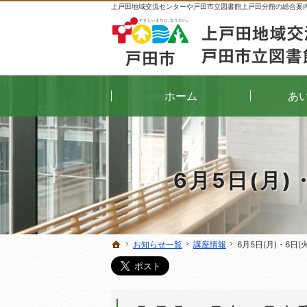
上戸田地域交流センターや戸田市立図書館上戸田分館の総合案
ホーム
あ
6月5日(月
お知らせ一覧
お知らせ一覧
講座情報
講座情報
6月5日(月)・6日
6月5日(月)・6日
ホーム
ホーム