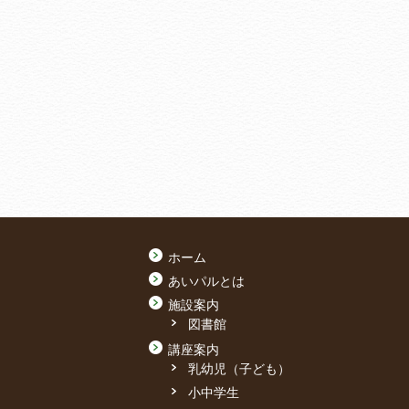
ホーム
あいパルとは
施設案内
図書館
講座案内
乳幼児（子ども）
小中学生