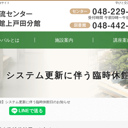
内サイト
学びと交
受付時間
午前9時～午後8時（窓口）
いパルとは
施設案内
講座案
】システム更新に伴う臨時休
館】システム更新に伴う臨時休館日のお知らせ
館】システム更新に伴う臨時休館日のお知らせ