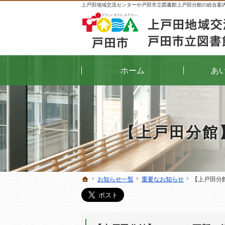
上戸田地域交流センターや戸田市立図書館上戸田分館の総合案
ホーム
あ
【上戸田分館
お知らせ一覧
お知らせ一覧
重要なお知らせ
重要なお知らせ
【上戸田分
【上戸田分
ホーム
ホーム