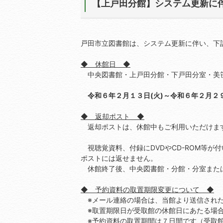
【上戸田分館】システム更新に
戸田市立図書館は、システム更新に伴い、下
◆ 休館日 ◆
中央図書館・上戸田分館・下戸田分室・美
令和６年２月１３日(火)～令和６年２月２９
◆ 返却ポスト ◆
返却ポストは、休館中もご利用いただけま
視聴覚資料、付録にDVDやCD-ROM等が
ポストには返せません。
休館終了後、中央図書館・分館・分室また
◆ 予約資料の取置期限変更について ◆
※メール連絡の場合は、当館より送信された
※取置期限日が受取館の休館日にあたる場合
※予約資料の取置期間は７日間です（受取館