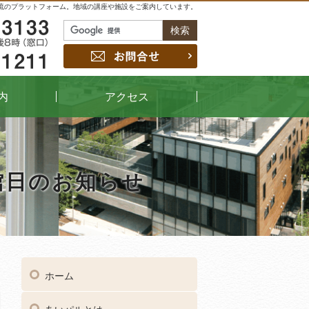
流のプラットフォーム。地域の講座や施設をご案内しています。
048-229-3133
お問合せ
048-442-1211
内
アクセス
館日のお知らせ
04
受付時間
午前9時～午後8時（窓口）
ホーム
048