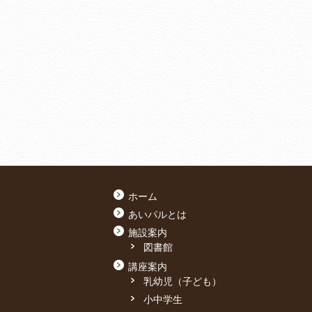
ホーム
あいパルとは
施設案内
図書館
講座案内
乳幼児（子ども）
小中学生