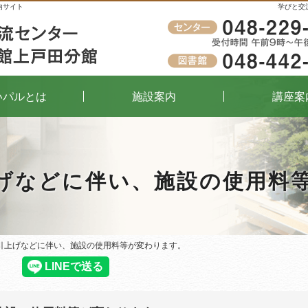
内サイト
学びと交
受付時間
午前9時～午後8時（窓口）
いパルとは
施設案内
講座案
げなどに伴い、施設の使用料
引上げなどに伴い、施設の使用料等が変わります。
引上げなどに伴い、施設の使用料等が変わります。