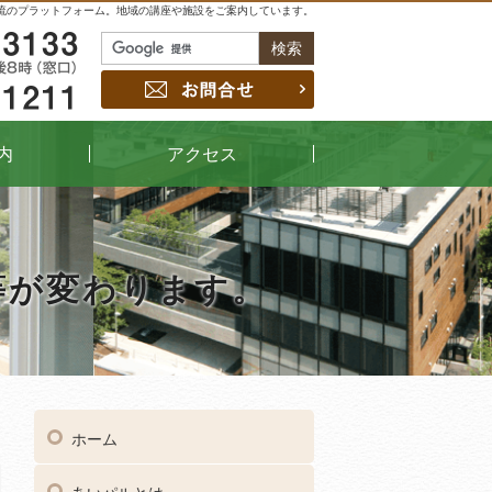
流のプラットフォーム。地域の講座や施設をご案内しています。
048-229-3133
お問合せ
048-442-1211
内
アクセス
等が変わります。
04
受付時間
午前9時～午後8時（窓口）
ホーム
048