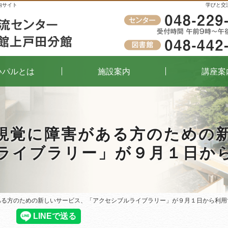
内サイト
学びと交
受付時間
午前9時～午後8時（窓口）
いパルとは
施設案内
講座案
視覚に障害がある方のための
ライブラリー」が９月１日か
ある方のための新しいサービス、「アクセシブルライブラリー」が９月１日から利用
ある方のための新しいサービス、「アクセシブルライブラリー」が９月１日から利用