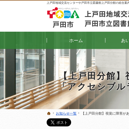
上戸田地域交流センターや戸田市立図書館上戸田分館の総合案
ホーム
あ
【上戸田分館】
「アクセシブル
お知らせ一覧
お知らせ一覧
【上戸田分館】視覚に障害が
【上戸田分館】視覚に障害が
ホーム
ホーム