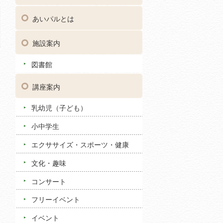
048
あいパルとは
施設案内
図書館
講座案内
乳幼児（子ども）
小中学生
エクササイズ・スポーツ・健康
文化・趣味
コンサート
フリーイベント
イベント