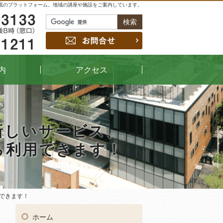
流のプラットフォーム。地域の講座や施設をご案内しています。
048-229-3133
お問合せ
048-442-1211
内
アクセス
新しいサービス、
ら利用できます！
できます！
できます！
04
受付時間
午前9時～午後8時（窓口）
ホーム