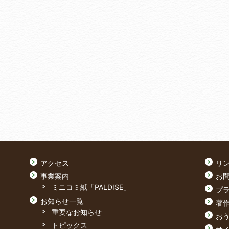
アクセス
リ
事業案内
お
ミニコミ紙「PALDISE」
プ
お知らせ一覧
著
重要なお知らせ
おう
トピックス