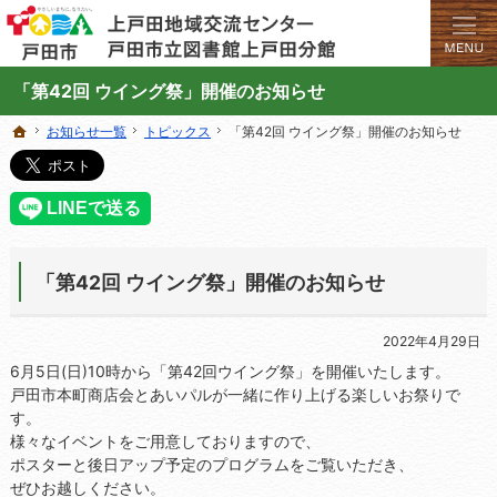
学びと交流のプラットフォーム。地域の講座や施設をご案内しています。
上戸田地域交流センターや戸田市立図書館上戸田分館の総合案内サイト
「第42回 ウイング祭」開催のお知らせ
お知らせ一覧
お知らせ一覧
トピックス
トピックス
「第42回 ウイング祭」開催のお知らせ
「第42回 ウイング祭」開催のお知らせ
ホーム
ホーム
「第42回 ウイング祭」開催のお知らせ
2022年4月29日
6月5日(日)10時から「第42回ウイング祭」を開催いたします。
戸田市本町商店会とあいパルが一緒に作り上げる楽しいお祭りで
す。
様々なイベントをご用意しておりますので、
ポスターと後日アップ予定のプログラムをご覧いただき、
ぜひお越しください。