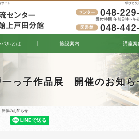
内サイト
学びと交
受付時間
午前9時～午後8時（窓口）
いパルとは
施設案内
講座案
戸一っ子作品展 開催のお知ら
 開催のお知らせ
 開催のお知らせ