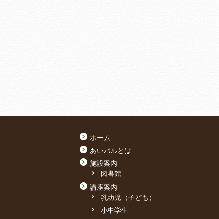
ホーム
あいパルとは
施設案内
図書館
講座案内
乳幼児（子ども）
小中学生