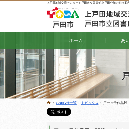
上戸田地域交流センターや戸田市立図書館上戸田分館の総合案
ホーム
あ
お知らせ一覧
お知らせ一覧
トピックス
トピックス
戸一っ子作品展
戸一っ子作品展
ホーム
ホーム