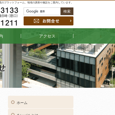
流のプラットフォーム。地域の講座や施設をご案内しています。
048-229-3133
お問合せ
048-442-1211
内
アクセス
せ
04
受付時間
午前9時～午後8時（窓口）
ホーム
048