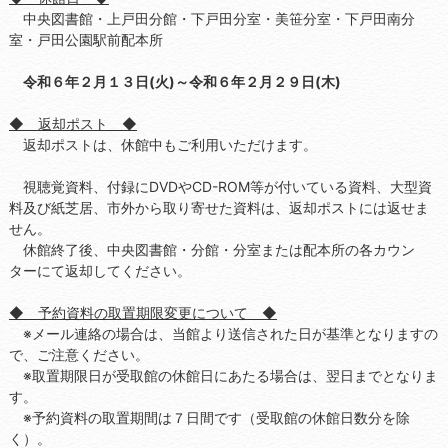
中央図書館・上戸田分館・下戸田分室・美笹分室・下戸田南分
室・戸田公園駅前配本所
令和６年２月１３日(火)～令和６年２月２９日(木)
◆ 返却ポスト ◆
返却ポストは、休館中もご利用いただけます。
視聴覚資料、付録にDVDやCD-ROM等が付いている資料、大型資
料及び紙芝居、市外から取り寄せた資料は、返却ポストには返せま
せん。
休館終了後、中央図書館・分館・分室または配本所の各カウン
ターにて返却してください。
◆ 予約資料の取置期限変更について ◆
※メール連絡の場合は、当館より送信された日が基準となりますの
で、ご注意ください。
※取置期限日が受取館の休館日にあたる場合は、翌日までとなりま
す。
※予約資料の取置期間は７日間です（受取館の休館日数分を除
く）。