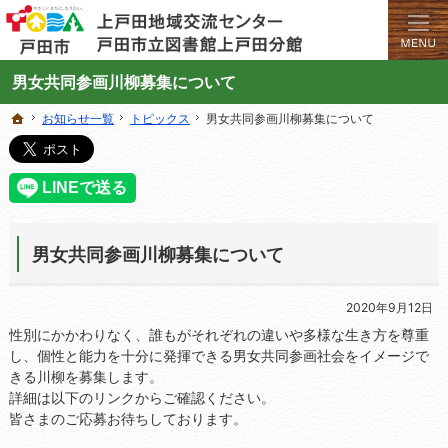
学びと交流のプラットフォーム。地域の講座や施設をご案内しています。
上戸田地域交流センターや戸田市立図書館上戸田分館の総合案内サイト
男女共同参画川柳募集について
お知らせ一覧
お知らせ一覧
トピックス
トピックス
男女共同参画川柳募集について
男女共同参画川柳募集について
ホーム
ホーム
男女共同参画川柳募集について
2020年9月12日
性別にかかわりなく、誰もがそれぞれの違いや多様な生き方を尊重
し、個性と能力を十分に発揮できる男女共同参画社会をイメージで
きる川柳を募集します。
詳細は以下のリンクからご確認ください。
皆さまのご応募お待ちしております。