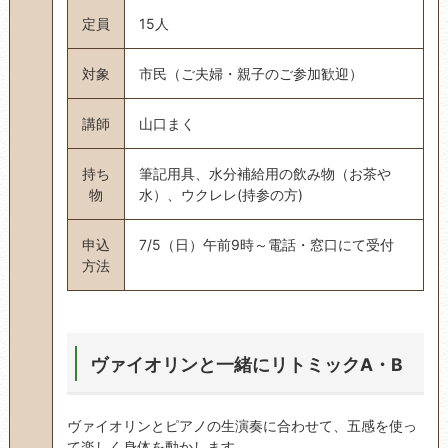
定員
15人
対象
市民（ご夫婦・親子のご参加歓迎）
講師
山口まく
持ち
筆記用具、水分補給用の飲み物（お茶や
物
水）、ウクレレ(持参の方)
申込
7/5（日）午前9時～電話・窓口にて受付
方法
ヴァイオリンと一緒にリトミックA・B
ヴァイオリンとピアノの生演奏に合わせて、五感を使っ
て楽しく身体を動かします。