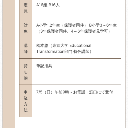
定
A16組 B16人
員
対
A小学1.2年生（保護者同伴） B小学3～6年生
象
（3年保護者同伴、4～6年保護者見学可）
講
松本悠（東京大学 Educational
師
Transformation部門 特任講師）
持
筆記用具
ち
物
申
7/5（日）午前9時～お電話・窓口にて受付
込
方
法