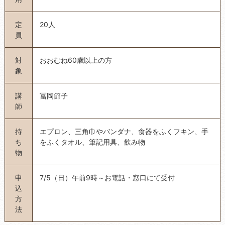
定
20人
員
対
おおむね60歳以上の方
象
講
冨岡節子
師
持
エプロン、三角巾やバンダナ、食器をふくフキン、手
ち
をふくタオル、筆記用具、飲み物
物
申
7/5（日）午前9時～お電話・窓口にて受付
込
方
法