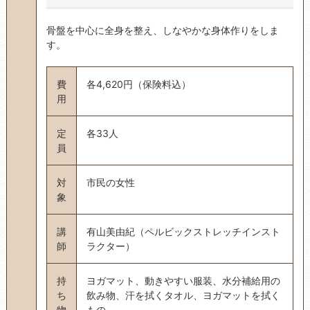
骨盤を中心に全身を整え、しなやかな身体作りをしま
す。
費
各4,620円（保険料込）
用
定
各33人
員
対
市民の女性
象
講
有山美由紀（ペルビックストレッチインスト
師
ラクター）
持
ヨガマット、動きやすい服装、水分補給用の
ち
飲み物、汗を拭くタオル、ヨガマットを拭く
物
もの