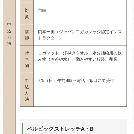
対
市民
象
申
込
講
岡本一美（ジャパンヨガカレッジ認定インス
方
師
トラクター）
法
持
ヨガマット、汗拭きタオル、水分補給用の飲
ち
み物（お茶や水）、動きやすい服装、靴袋
物
申
7/5（日）午前9時～電話・窓口にて受付
込
方
法
ペルビックストレッチA・B