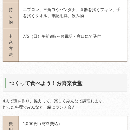
持
エプロン、三角巾やバンダナ、食器を拭くフキン、手
ち
を拭くタオル、筆記用具、飲み物
物
申
7/5（日）午前9時～お電話・窓口にて受付
込
方
法
つくって食べよう！お喜楽食堂
4人で班を作り、協力して、楽しくみんなで調理します。
作った料理でみんなと一緒にランチ会♪
費
1,000円（材料費込）
用