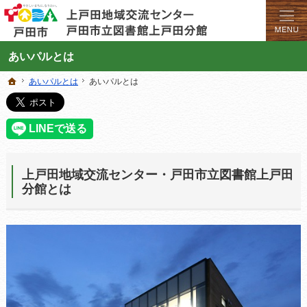
学びと交流のプラットフォーム。地域の講座や施設をご案内しています。
上戸田地域交流センターや戸田市立図書館上戸田分館の総合案内サイト
あいパルとは
あいパルとは
あいパルとは
あいパルとは
あいパルとは
ホーム
ホーム
上戸田地域交流センター・戸田市立図書館上戸田
分館とは