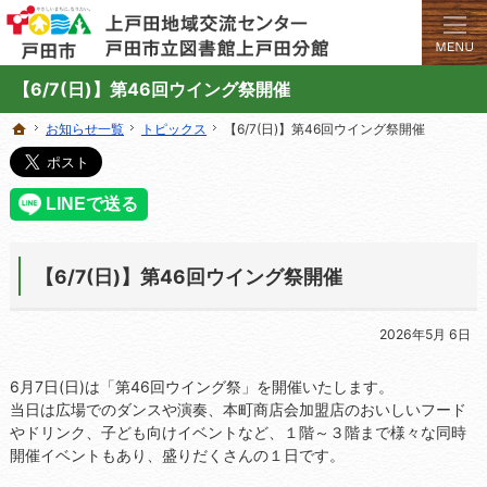
学びと交流のプラットフォーム。地域の講座や施設をご案内しています。
上戸田地域交流センターや戸田市立図書館上戸田分館の総合案内サイト
【6/7(日)】第46回ウイング祭開催
お知らせ一覧
お知らせ一覧
トピックス
トピックス
【6/7(日)】第46回ウイング祭開催
【6/7(日)】第46回ウイング祭開催
ホーム
ホーム
【6/7(日)】第46回ウイング祭開催
2026年5月 6日
6月7日(日)は「第46回ウイング祭」を開催いたします。
当日は広場でのダンスや演奏、本町商店会加盟店のおいしいフード
やドリンク、子ども向けイベントなど、１階～３階まで様々な同時
開催イベントもあり、盛りだくさんの１日です。