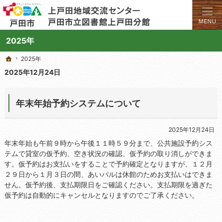
学びと交流のプラットフォーム。地域の講座や施設をご案内しています。
上戸田地域交流センターや戸田市立図書館上戸田分館の総合案内サイト
2025年
2025年
2025年
ホーム
ホーム
2025年12月24日
年末年始予約システムについて
2025年12月24日
年末年始も午前９時から午後１１時５９分まで、公共施設予約シス
テムで貸室の仮予約、空き状況の確認、仮予約の取り消しができま
す。仮予約はお支払いをすることで予約確定となりますが、１２月
２９日から１月３日の間、あいパルは休館のためお支払いはできま
せん。仮予約後、支払期限日をご確認ください。支払期限を過ぎた
仮予約は自動的にキャンセルとなりますのでご了承ください。