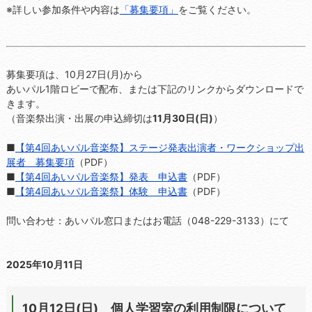
※詳しい参加条件や内容は
「募集要項」
をご覧ください。
募集要項は、10月27日(月)から
あいパル1階ロビーで配布、または下記のリンクからダウンロードで
きます。
（音楽祭出演・出展の申込締切は
11月30日(日)
）
■
【第4回あいパル音楽祭】ステージ発表出演者・ワークショップ出
展者 募集要項
（PDF）
■
【第4回あいパル音楽祭】発表 申込書
（PDF）
■
【第4回あいパル音楽祭】体験 申込書
（PDF）
問い合わせ：あいパル窓口またはお電話（048-229-3133）にて
2025年10月11日
10月12日(日) 個人学習室の利用制限について